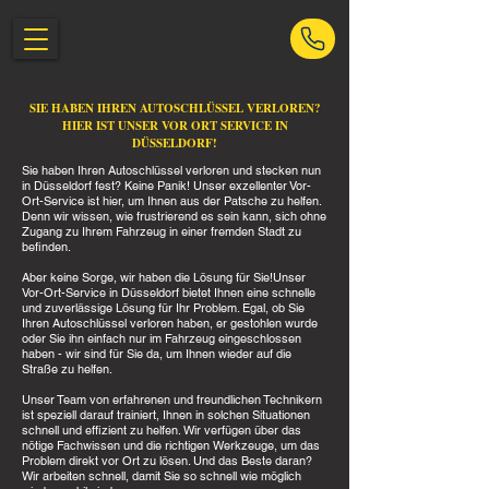
SIE HABEN IHREN AUTOSCHLÜSSEL VERLOREN?
HIER IST UNSER VOR ORT SERVICE IN
DÜSSELDORF!
Sie haben Ihren Autoschlüssel verloren und stecken nun
in Düsseldorf fest? Keine Panik! Unser exzellenter Vor-
Ort-Service ist hier, um Ihnen aus der Patsche zu helfen.
Denn wir wissen, wie frustrierend es sein kann, sich ohne
Zugang zu Ihrem Fahrzeug in einer fremden Stadt zu
befinden.
Aber keine Sorge, wir haben die Lösung für Sie!Unser
Vor-Ort-Service in Düsseldorf bietet Ihnen eine schnelle
und zuverlässige Lösung für Ihr Problem. Egal, ob Sie
Ihren Autoschlüssel verloren haben, er gestohlen wurde
oder Sie ihn einfach nur im Fahrzeug eingeschlossen
haben - wir sind für Sie da, um Ihnen wieder auf die
Straße zu helfen.
Unser Team von erfahrenen und freundlichen Technikern
ist speziell darauf trainiert, Ihnen in solchen Situationen
schnell und effizient zu helfen. Wir verfügen über das
nötige Fachwissen und die richtigen Werkzeuge, um das
Problem direkt vor Ort zu lösen. Und das Beste daran?
Wir arbeiten schnell, damit Sie so schnell wie möglich