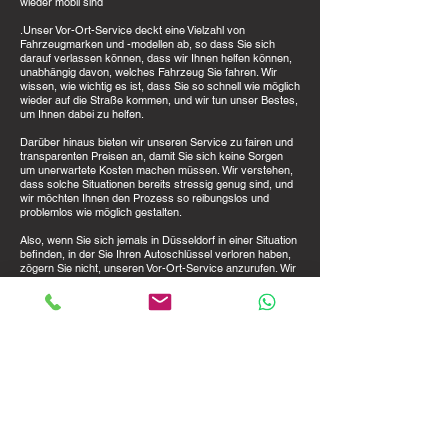
wieder mobil sind
.Unser Vor-Ort-Service deckt eine Vielzahl von
Fahrzeugmarken und -modellen ab, so dass Sie sich
darauf verlassen können, dass wir Ihnen helfen können,
unabhängig davon, welches Fahrzeug Sie fahren. Wir
wissen, wie wichtig es ist, dass Sie so schnell wie möglich
wieder auf die Straße kommen, und wir tun unser Bestes,
um Ihnen dabei zu helfen.
Darüber hinaus bieten wir unseren Service zu fairen und
transparenten Preisen an, damit Sie sich keine Sorgen
um unerwartete Kosten machen müssen. Wir verstehen,
dass solche Situationen bereits stressig genug sind, und
wir möchten Ihnen den Prozess so reibungslos und
problemlos wie möglich gestalten.
Also, wenn Sie sich jemals in Düsseldorf in einer Situation
befinden, in der Sie Ihren Autoschlüssel verloren haben,
zögern Sie nicht, unseren Vor-Ort-Service anzurufen. Wir
sind hier, um Ihnen zu helfen und Ihnen wieder auf die
Straße zu bringen - schnell, zuverlässig und stressfrei!
KONTAKT
Autoschluessel24
Nordstraße 114
40477 Düsseld
orf
ANFRAGEN
Tel.:
0163 - 777 11 88
Email:
info@autoschluessel24.de