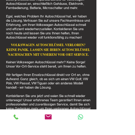
Autoschlüssel an, einschließlich Gehäuse, Elektronik,
Fernbedienung, Batterie, Microschalter und mehr.
Egal, welches Problem Ihr Autoschlüssel hat, wir haben
die Lösung. Vertrauen Sie auf unsere Fachkenntnisse und
Erfahrung, um Ihren Volkswagen Autoschlüssel schnell
und effizient wiederherzustellen. Kontaktieren Sie uns
noch heute und lassen Sie uns Ihnen helfen, Ihren
Autoschlüssel wieder voll funktionsfähig zu machen!
VOLKSWAGEN AUTOSCHLÜSSEL VERLOREN?
KEINE PANIK. LASSEN SIE IHREN AUTOSCHLÜSSEL
NACHMACHEN MIT UNSEREM VOR ORT SERVICE.
Keinen Volkswagen Autoschlüssel mehr? Keine Sorge!
Unser Vor-Ort-Service steht bereit, um Ihnen zu helfen.
Wir fertigen Ihren Ersatzschlüssel direkt vor Ort an, ohne
Aufwand. Ganz gleich, ob es sich um einen VW Golf, VW
Polo, VW Passat, VW Tiguan oder ein anderes Modell
handelt - wir haben die Lösung.
Kontaktieren Sie uns jetzt und seien Sie schnell wieder
unterwegs! Unser erfahrenes Team garantiert Ihnen einen
professionellen und zuverlässigen Service, damit Sie sich
keine Gedanken mehr um Ihren verlorenen Autoschlüssel
machen müssen.
Verlassen Sie sich auf uns, um Ihre Bedürfnisse zu
erfüllen und Sie wieder mobil zu machen!