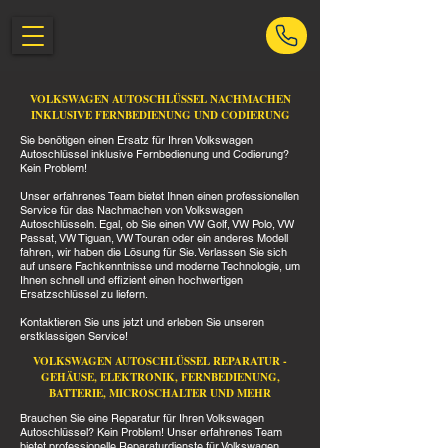
VOLKSWAGEN AUTOSCHLÜSSEL NACHMACHEN
INKLUSIVE FERNBEDIENUNG UND CODIERUNG
Sie benötigen einen Ersatz für Ihren Volkswagen
Autoschlüssel inklusive Fernbedienung und Codierung?
Kein Problem!
Unser erfahrenes Team bietet Ihnen einen professionellen
Service für das Nachmachen von Volkswagen
Autoschlüsseln. Egal, ob Sie einen VW Golf, VW Polo, VW
Passat, VW Tiguan, VW Touran oder ein anderes Modell
fahren, wir haben die Lösung für Sie. Verlassen Sie sich
auf unsere Fachkenntnisse und moderne Technologie, um
Ihnen schnell und effizient einen hochwertigen
Ersatzschlüssel zu liefern.
Kontaktieren Sie uns jetzt und erleben Sie unseren
erstklassigen Service!
VOLKSWAGEN AUTOSCHLÜSSEL REPARATUR -
GEHÄUSE, ELEKTRONIK, FERNBEDIENUNG,
BATTERIE, MICROSCHALTER UND MEHR
Brauchen Sie eine Reparatur für Ihren Volkswagen
Autoschlüssel? Kein Problem! Unser erfahrenes Team
bietet professionelle Reparaturdienste für Volkswagen