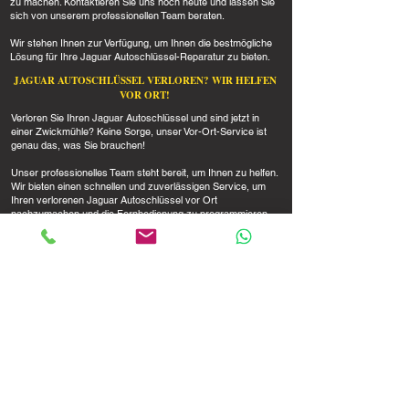
zu machen. Kontaktieren Sie uns noch heute und lassen Sie
sich von unserem professionellen Team beraten.
Wir stehen Ihnen zur Verfügung, um Ihnen die bestmögliche
Lösung für Ihre Jaguar Autoschlüssel-Reparatur zu bieten.
JAGUAR AUTOSCHLÜSSEL VERLOREN? WIR HELFEN
VOR ORT!
Verloren Sie Ihren Jaguar Autoschlüssel und sind jetzt in
einer Zwickmühle? Keine Sorge, unser Vor-Ort-Service ist
genau das, was Sie brauchen!
Unser professionelles Team steht bereit, um Ihnen zu helfen.
Wir bieten einen schnellen und zuverlässigen Service, um
Ihren verlorenen Jaguar Autoschlüssel vor Ort
nachzumachen und die Fernbedienung zu programmieren.
Egal, wo Sie sind, wir kommen zu Ihnen und kümmern uns
um alles vor Ort.
Mit unserer Fachkompetenz und unserer modernen
Ausrüstung stellen wir sicher, dass Sie schnellstmöglich
wieder mobil sind und Ihr Jaguar sicher und geschützt bleibt.
Verlassen Sie sich auf unseren erstklassigen Service, um
Ihren verlorenen Jaguar Autoschlüssel schnell und
problemlos zu ersetzen. Kontaktieren Sie uns noch heute
und lassen Sie uns Ihnen helfen, wieder sicher auf den
Straßen unterwegs zu sein.