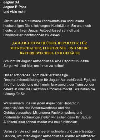
Jaguar XJ
Jaguar E-Pace
und viele mehr
Vertrauen Sie auf unsere Fachkenntnisse und unsere
hochwertigen Dienstleistungen. Kontaktieren Sie uns noch
heute, um Ihren Jaguar Autoschlüssel schnell und
unkompliziert nachmachen zu lassen.
JAGUAR AUTOSCHLÜSSEL REPARATUR FÜR
MICROSCHALTER, ELEKTRONIK UND MEHR!
BATTERIEWECHSEL UND GEHÄUSE
Braucht Ihr Jaguar Autoschlüssel eine Reparatur? Keine
Sorge, wir sind hier, um Ihnen zu helfen!
Unser erfahrenes Team bietet erstklassige
Reparaturdienstleistungen für Jaguar Autoschlüssel. Egal, ob
Ihre Fernbedienung nicht mehr funktioniert, der Transponder
defekt ist oder die Elektronik Probleme macht - wir haben die
Lösung für Sie.
Wir kümmern uns um jeden Aspekt der Reparatur,
einschließlich des Batteriewechsels und des
Gehäusetausches. Mit unserer Fachkompetenz und
modernster Technologie stellen wir sicher, dass Ihr Jaguar
Autoschlüssel schnell wieder wie neu funktioniert.
Verlassen Sie sich auf unseren schnellen und zuverlässigen
Service, um Ihren Jaguar Autoschlüssel wieder einsatzbereit