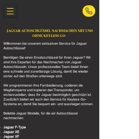
JAGUAR AUTOSCHLÜSSEL NACHMACHEN MIT UND
OHNE KEYLESS GO
Willkommen bei unserem exklusiven Service für Jaguar
Autoschlüssel!
Benötigen Sie einen Ersatzschlüssel für Ihren Jaguar? Wir
sind Ihre Experten für das Nachmachen von Jaguar
Autoschlüsseln. Unser professionelles Team bietet Ihnen
eine schnelle und zuverlässige Lösung, damit Sie wieder
sicher auf den Straßen unterwegs sind.
Wir programmieren Ihre Fernbedienung, codieren die
Wegfahrsperre und kopieren den Transponder, um
sicherzustellen, dass Ihr Jaguar bestmöglich geschützt ist.
Zusätzlich bieten wir auch den Service für Keyless-Go-
Systeme an, damit Sie bequem ein- und aussteigen können.
Beliebte Jaguar Modelle, für die wir Autoschlüssel
nachmachen:
Jaguar F-Type
Jaguar XE
Jaguar XF